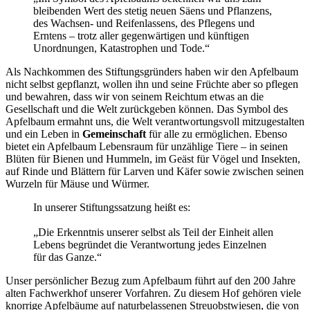
bleibenden Wert des stetig neuen Säens und Pflanzens,
des Wachsen- und Reifenlassens, des Pflegens und
Erntens – trotz aller gegenwärtigen und künftigen
Unordnungen, Katastrophen und Tode.“
Als Nachkommen des Stiftungsgründers haben wir den Apfelbaum
nicht selbst gepflanzt, wollen ihn und seine Früchte aber so pflegen
und bewahren, dass wir von seinem Reichtum etwas an die
Gesellschaft und die Welt zurückgeben können. Das Symbol des
Apfelbaum ermahnt uns, die Welt verantwortungsvoll mitzugestalten
und ein Leben in
Gemeinschaft
für alle zu ermöglichen. Ebenso
bietet ein Apfelbaum Lebensraum für unzählige Tiere – in seinen
Blüten für Bienen und Hummeln, im Geäst für Vögel und Insekten,
auf Rinde und Blättern für Larven und Käfer sowie zwischen seinen
Wurzeln für Mäuse und Würmer.
In unserer Stiftungssatzung heißt es:
„Die Erkenntnis unserer selbst als Teil der Einheit allen
Lebens begründet die Verantwortung jedes Einzelnen
für das Ganze.“
Unser persönlicher Bezug zum Apfelbaum führt auf den 200 Jahre
alten Fachwerkhof unserer Vorfahren. Zu diesem Hof gehören viele
knorrige Apfelbäume auf naturbelassenen Streuobstwiesen, die von